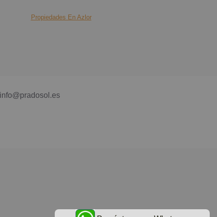
Propiedades En Azlor
info@pradosol.es