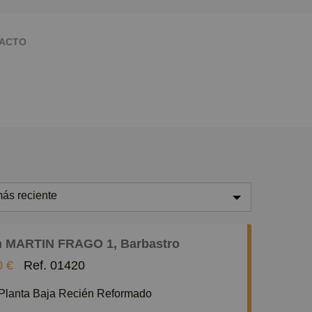
ACTO
ás reciente
ás reciente
n MARTIN FRAGO 1, Barbastro
enos reciente
0 €
Ref. 01420
aratos
n Planta Baja Recién Reformado
aros