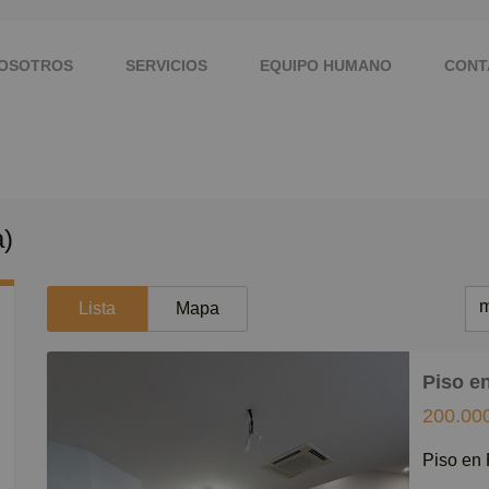
NOSOTROS
SERVICIOS
EQUIPO HUMANO
CONT
a)
m
Lista
Mapa
m
Piso e
M
200.00
B
Piso e
C